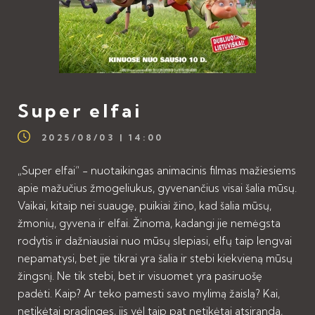
Super elfai
2025/08/03 | 14:00
„Super elfai“ - nuotaikingas animacinis filmas mažiesiems
apie mažučius žmogeliukus, gyvenančius visai šalia mūsų.
Vaikai, kitaip nei suaugę, puikiai žino, kad šalia mūsų,
žmonių, gyvena ir elfai. Žinoma, kadangi jie nemėgsta
rodytis ir dažniausiai nuo mūsų slepiasi, elfų taip lengvai
nepamatysi, bet jie tikrai yra šalia ir stebi kiekvieną mūsų
žingsnį. Ne tik stebi, bet ir visuomet yra pasiruošę
padėti. Kaip? Ar teko pamesti savo mylimą žaislą? Kai,
netikėtai pradingęs, jis vėl taip pat netikėtai atsiranda,