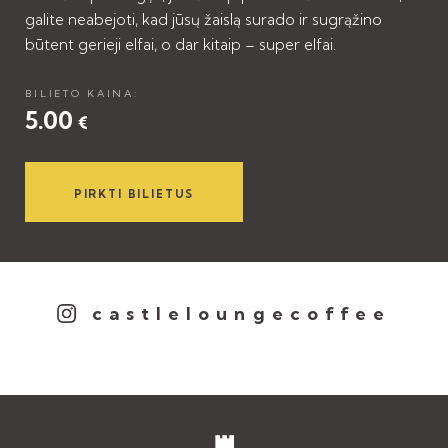
galite neabejoti, kad jūsų žaislą surado ir sugrąžino
būtent gerieji elfai, o dar kitaip – super elfai.
BILIETO KAINA:
5.00
€
PIRKTI BILIETUS
castleloungecoffee